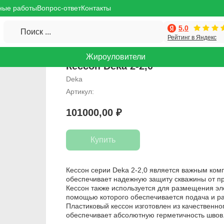
ные работы
Вопрос-ответ
Контакты
5,0
Поиск ...
Рейтинг в Яндекс
Жироуловители
Кессон Deka 2-2,0
Deka
Артикул:
101000,00
₽
Купить
Кессон серии Deka 2-2,0 является важным ком
обеспечивает надежную защиту скважины от п
Кессон также используется для размещения эл
помощью которого обеспечивается подача и ра
Пластиковый кессон изготовлен из качественно
обеспечивает абсолютную герметичность швов