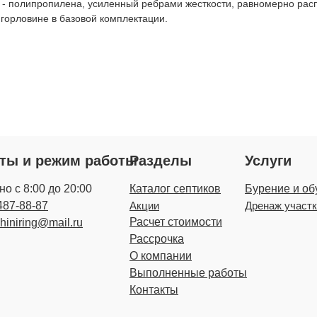
а - полипропилена, усиленный ребрами жесткости, равномерно рас
 горловине в базовой комплектации.
кты и режим работы
Разделы
Услуги
о с 8:00 до 20:00
Каталог септиков
Бурение и об
487-88-87
Акции
Дренаж участ
Расчет стоимости
zhiniring@mail.ru
Рассрочка
О компании
Выполненные работы
Контакты