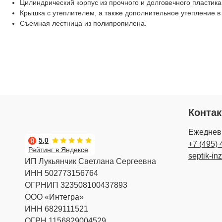
Цилиндрический корпус из прочного и долговечного пластик
Крышка с утеплителем, а также дополнительное утепление в
Съемная лестница из полипропилена.
Конта
Ежедневн
5,0
+7 (495) 
Рейтинг в Яндексе
septik-in
ИП Лукьянчик Светлана Сергеевна
ИНН 502773156764
ОГРНИП 323508100437893
ООО «Интегра»
ИНН 6829111521
ОГРН 1156829004529