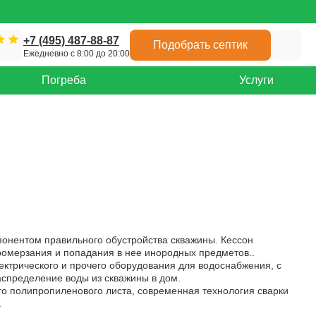
+7 (495) 487-88-87
Подобрать септик
Ежедневно с 8:00 до 20:00
Погреба
Услуги
понентом правильного обустройства скважины. Кессон
ромерзания и попадания в нее инородных предметов..
ектрического и прочего оборудования для водоснабжения, с
спределение воды из скважины в дом.
го полипропиленового листа, современная технология сварки
.