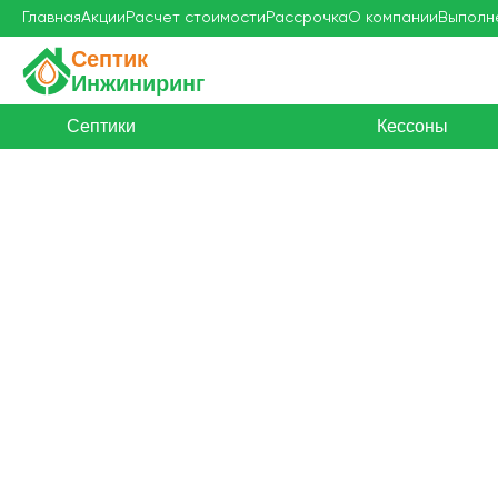
Главная
Акции
Расчет стоимости
Рассрочка
О компании
Выполн
Септик
Инжиниринг
Септики
Кессоны