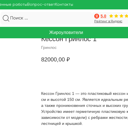
енные работы
Вопрос-ответ
Контакты
5,0
Поиск ...
Рейтинг в Яндекс
Жироуловители
Кессон Гринлос 1
Гринлос
82000,00
₽
Купить
Кессон Гринлос 1 — это пластиковый кессон
см и высотой 150 см. Является идеальным р
а также проникновения сточных и высоких гр
Устройство имеет герметичную пластиковую к
зависимости от модели) с ребрами жесткости
лестницей и крышкой.