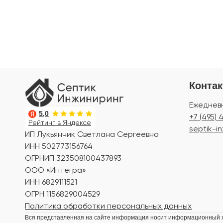
Конта
Ежедневн
5,0
+7 (495)
Рейтинг в Яндексе
septik-in
ИП Лукьянчик Светлана Сергеевна
ИНН 502773156764
ОГРНИП 323508100437893
ООО «Интегра»
ИНН 6829111521
ОГРН 1156829004529
Политика обработки персональных данных
Вся представленная на сайте информация носит информационный ха