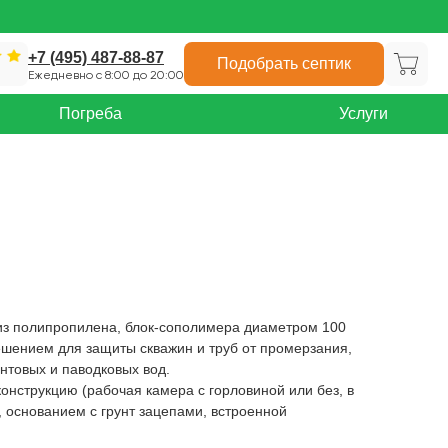
+7 (495) 487-88-87
Подобрать септик
Ежедневно с 8:00 до 20:00
Погреба
Услуги
 из полипропилена, блок-сополимера диаметром 100
ешением для защиты скважин и труб от промерзания,
унтовых и паводковых вод.
онструкцию (рабочая камера с горловиной или без, в
, основанием с грунт зацепами, встроенной