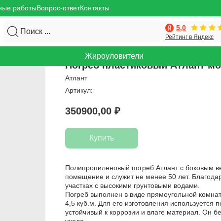
ные работы
Вопрос-ответ
Контакты
5,0
Поиск ...
Рейтинг в Яндекс
Жироуловители
Погреб пластиковый Атлант мо
Атлант
Артикул:
350900,00
₽
Купить
Полипропиленовый погреб Атлант с боковым в
помещение и служит не менее 50 лет. Благода
участках с высокими грунтовыми водами.
Погреб выполнен в виде прямоугольной комна
4,5 куб.м. Для его изготовления используется
устойчивый к коррозии и влаге материал. Он бе