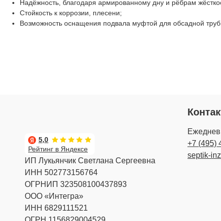
Надёжность, благодаря армированному дну и рёбрам жёстко
Стойкость к коррозии, плесени;
Возможность оснащения подвала муфтой для обсадной трубы
Конта
Ежедневн
5,0
+7 (495) 
Рейтинг в Яндексе
septik-in
ИП Лукьянчик Светлана Сергеевна
ИНН 502773156764
ОГРНИП 323508100437893
ООО «Интегра»
ИНН 6829111521
ОГРН 1156829004529