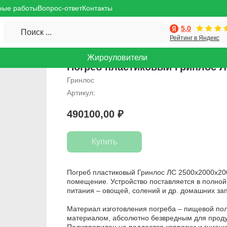
ные работы
Вопрос-ответ
Контакты
5,0
Поиск ...
Рейтинг в Яндекс
Жироуловители
Погреб пластиковый Гринлос Л
Гринлос
Артикул:
490100,00
₽
Купить
Погреб пластиковый Гринлос ЛС 2500x2000x200
помещение. Устройство поставляется в полной 
питания – овощей, солений и др. домашних за
Материал изготовления погреба – пищевой по
материалом, абсолютно безвредным для продук