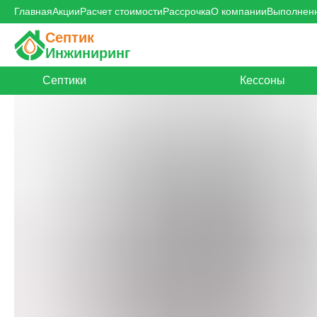
Главная
Акции
Расчет стоимости
Рассрочка
О компании
Выполнен
Септик
Инжиниринг
Септики
Кессоны