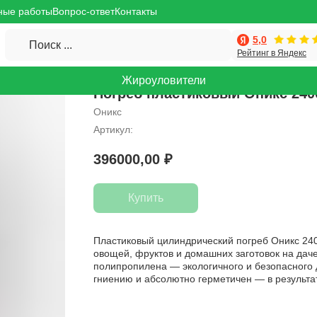
ные работы
Вопрос-ответ
Контакты
5,0
Поиск ...
Рейтинг в Яндекс
Жироуловители
Погреб пластиковый Оникс 240
Оникс
Артикул:
396000,00
₽
Купить
Пластиковый цилиндрический погреб Оникс 240
овощей, фруктов и домашних заготовок на дач
полипропилена — экологичного и безопасного 
гниению и абсолютно герметичен — в результат