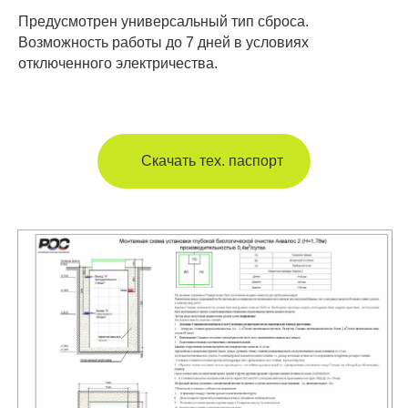
оставьте свой номер — мы
Предусмотрен универсальный тип сброса.
позвоним, чтобы ответить на все
Возможность работы до 7 дней в условиях
ваши вопросы.
отключенного электричества.
Скачать тех. паспорт
Отправить