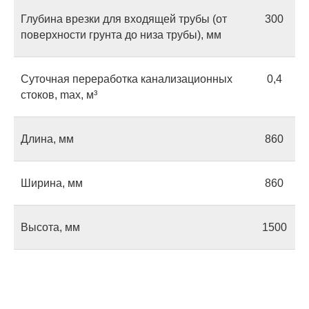
Глубина врезки для входящей трубы (от
300
поверхности грунта до низа трубы), мм
Суточная переработка канализационных
0,4
стоков, max, м³
Длина, мм
860
Ширина, мм
860
Высота, мм
1500
Оставьте заявку
на консультацию
Если у вас есть вопросы или вы не
знаете, какой септик выбрать,