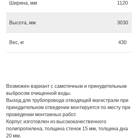
Ширина, мм
1120
Высота, мм
3030
Вес, кг
430
Оставьте заявку
на консультацию
Если у вас есть вопросы или вы не
Возможен вариант с самотечным и принудительным
знаете, какой септик выбрать,
оставьте свой номер — мы
выбросом очищенной воды.
позвоним, чтобы ответить на все
Выход для трубопровода отводящей магистрали при
ваши вопросы.
принудительном отведении монтируется по месту при
проведении монтажных работ.
Корпус изготовлен из высококачественного
полипропилена, толщина стенок 15 мм, толщина дна
20 мм.