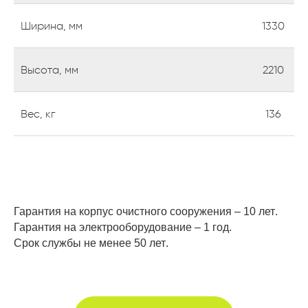
Ширина, мм
1330
Оставьте заявку
Высота, мм
2210
на консультацию
Вес, кг
136
Если у вас есть вопросы или вы не
знаете, какой септик выбрать,
оставьте свой номер — мы
позвоним, чтобы ответить на все
ваши вопросы.
Гарантия на корпус очистного сооружения –
10 лет
.
Гарантия на электрооборудование – 1
год
.
Срок службы не менее
50 лет
.