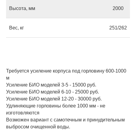
Высота, мм
2000
Вес, кг
251/262
Оставьте заявку
на консультацию
Требуется усиление корпуса под горловину 600-1000
Если у вас есть вопросы или вы не
м
знаете, какой септик выбрать,
Усиление БИО моделей 3-5 -
15000
руб.
оставьте свой номер — мы
Усиление БИО моделей 6-10 -
25000
руб.
позвоним, чтобы ответить на все
Усиление БИО моделей 12-20 -
30000
руб.
ваши вопросы.
Удлиняющие горловины более 1000 мм - не
изготовляются
Возможен вариант с самотечным и принудительным
выбросом очищенной воды.