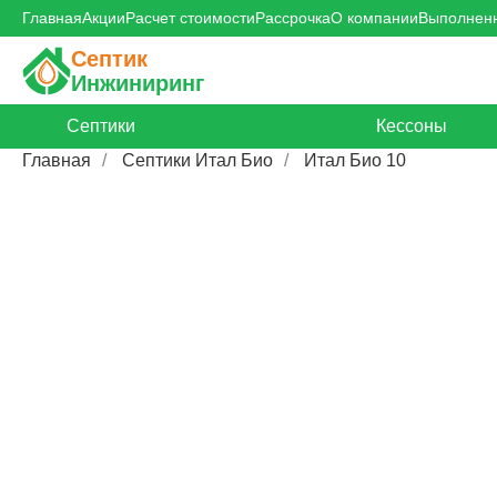
Главная
Акции
Расчет стоимости
Рассрочка
О компании
Выполнен
Септик
Инжиниринг
Септики
Кессоны
Главная
/
Септики Итал Био
/
Итал Био 10