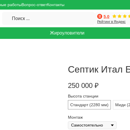
ные работы
Вопрос-ответ
Контакты
5,0
Поиск ...
Рейтинг в Яндекс
Жироуловители
Септик Итал 
250 000
₽
Высота станции
Стандарт (2280 мм)
Миди (
Монтаж