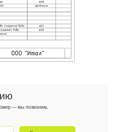
цию
 номер — мы позвоним,