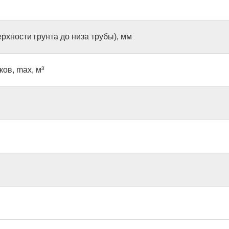
рхности грунта до низа трубы), мм
ов, max, м³