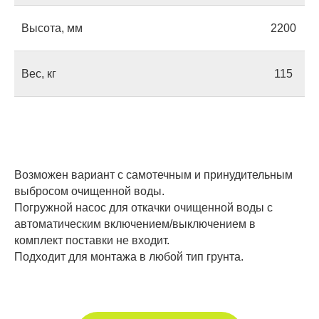
Высота, мм
2200
Оставьте заявку
Вес, кг
115
на консультацию
Если у вас есть вопросы или вы не
знаете, какой септик выбрать,
оставьте свой номер — мы
Возможен вариант с самотечным и принудительным
позвоним, чтобы ответить на все
выбросом очищенной воды.
ваши вопросы.
Погружной насос для откачки очищенной воды с
автоматическим включением/выключением в
комплект поставки не входит.
Подходит для монтажа в любой тип грунта.