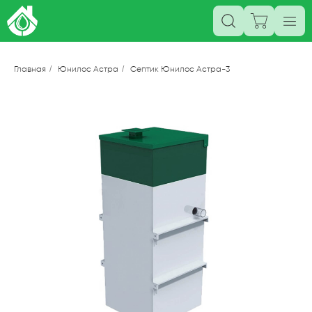
Главная
/
Юнилос Астра
/
Септик Юнилос Астра-3