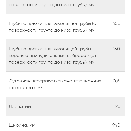
поверхности грунта до низа трубы), мм
Глубина врезки для выходящей трубы (от
450
поверхности грунта до низа трубы), мм
Глубина врезки для выходящей трубы
150
версия с принудительным выбросом (от
поверхности грунта до низа трубы), мм
Суточная переработка канализационных
0,6
стоков, max, м³
Оставьте заявку
на консультацию
Длина, мм
1120
Если у вас есть вопросы или вы не
знаете, какой септик выбрать,
Ширина, мм
940
оставьте свой номер — мы