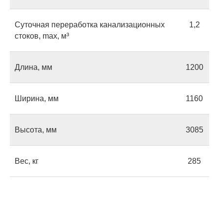
Суточная переработка канализационных
1,2
стоков, max, м³
Длина, мм
1200
Ширина, мм
1160
Высота, мм
3085
Оставьте заявку
на консультацию
Вес, кг
285
Если у вас есть вопросы или вы не
знаете, какой септик выбрать,
оставьте свой номер — мы
позвоним, чтобы ответить на все