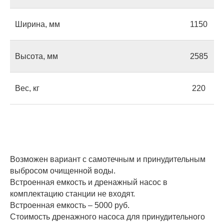
Ширина, мм
1150
Высота, мм
2585
Вес, кг
220
Оставьте заявку
на консультацию
Если у вас есть вопросы или вы не
знаете, какой септик выбрать,
оставьте свой номер — мы
Возможен вариант с самотечным и принудительным
позвоним, чтобы ответить на все
выбросом очищенной воды.
ваши вопросы.
Встроенная емкость и дренажный насос в
комплектацию станции не входят.
Встроенная емкость – 5000 руб.
Стоимость дренажного насоса для принудительного