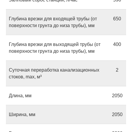
Глубина врезки для входящей трубы (от
650
поверхности грунта до низа трубы), мм
Оставьте заявку
Глубина врезки для выходящей трубы (от
400
на консультацию
поверхности грунта до низа трубы), мм
Если у вас есть вопросы или вы не
Суточная переработка канализационных
2
знаете, какой септик выбрать,
оставьте свой номер — мы
стоков, max, м³
позвоним, чтобы ответить на все
ваши вопросы.
Длина, мм
2050
Ширина, мм
2050