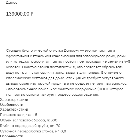
Далос
139000,00
₽
Купить
Станция биологической очистки Далос-4 — это компактная и
эффективная автономная канализация для загородного дома, дачи
или коттеджа, рассчитанная на постоянное проживание семьи из 4–5
человек. Очистка стоков достигает 98%, что позволяет сбрасывать
воду на грунт, в канаву или использовать для полива. В отличие от
классических септиков для дома, станция не требует регулярного
вызова ассенизаторской машины и не создает неприятных запахов.
Это современное локальное очистное сооружение (ЛОС), которое
полностью автоматизирует процесс водоотведения.
Характеристики
Особенности
Характеристики
Пользователи, чел.: 5
Объем залпового сброса, л: 300
Глубина подводящей трубы, см: 70
Суточная переработка стоков, м³: 0,8
Особенности