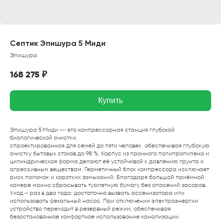
Септик Эпишура 5 Миди
Эпишура
168 275
₽
Купить
Эпишура 5 Миди — это компрессорная станция глубокой
биологической очистки,
спроектированная для семей до пяти человек, обеспечивая глубокую
очистку бытовых стоков до 98 %. Корпус из прочного полипропилена и
цилиндрическая форма делают её устойчивой к давлению грунта и
агрессивным веществам. Герметичный блок компрессора исключает
риск поломок и коротких замыканий. Благодаря большой приёмной
камере можно сбрасывать туалетную бумагу без опасений засоров.
Уход – раз в два года: достаточно вызвать ассенизатора или
использовать фекальный насос. При отключении электроэнергии
устройство переходит в резервный режим, обеспечивая
безостановочное комфортное использование канализации.