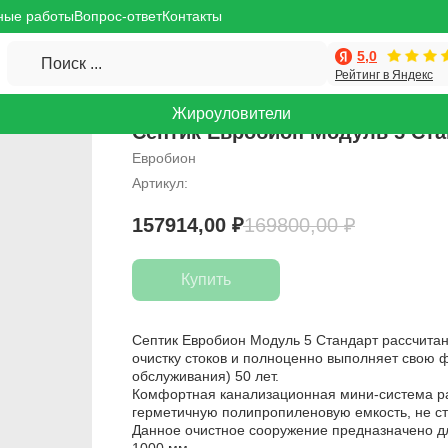
ные работы
Вопрос-ответ
Контакты
5,0
Поиск ...
Рейтинг в Яндекс
Жироуловители
Септик Евробион Модуль 5 Ста
Евробион
Артикул:
157914,00
₽
169800,00
₽
Купить
Септик Евробион Модуль 5 Стандарт рассчитан
очистку стоков и полноценно выполняет свою 
обслуживания) 50 лет.
Комфортная канализационная мини-система ра
герметичную полипропиленовую емкость, не ст
Данное очистное сооружение предназначено д