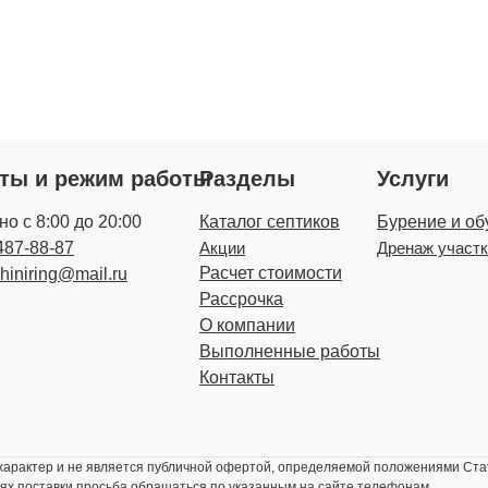
кты и режим работы
Разделы
Услуги
о с 8:00 до 20:00
Каталог септиков
Бурение и об
487-88-87
Акции
Дренаж участ
Расчет стоимости
zhiniring@mail.ru
Рассрочка
О компании
Выполненные работы
Контакты
рактер и не является публичной офертой, определяемой положениями Стат
ях поставки просьба обращаться по указанным на сайте телефонам.