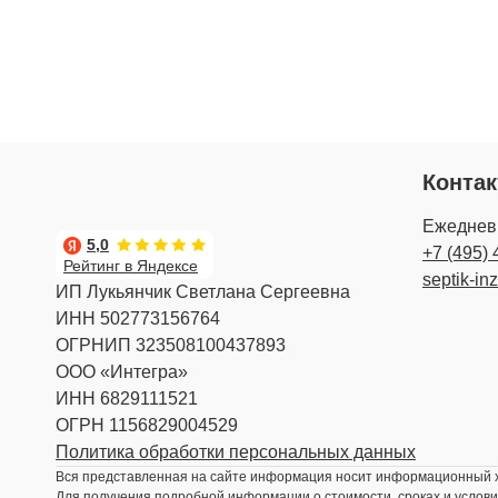
Конта
Ежедневн
5,0
+7 (495) 
Рейтинг в Яндексе
septik-in
ИП Лукьянчик Светлана Сергеевна
ИНН 502773156764
ОГРНИП 323508100437893
ООО «Интегра»
ИНН 6829111521
ОГРН 1156829004529
Политика обработки персональных данных
Вся представленная на сайте информация носит информационный ха
Для получения подробной информации о стоимости, сроках и услови