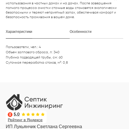
использования в частных домах и на дачах. После завершения
полного процесса очистки сточные воды становятся экологически
безопасными и теряют неприятный запах, обеспечивая комфорт и
безопасность проживания в вашем доме.
Характеристики
Особенности
Пользователи, чел.: 4
Объем залпового сброса, л: 340
Глубина подводящей трубы, см: 60
Суточная переработка стоков, м³: 0,8
5,0
Рейтинг в Яндексе
ИП Лукьянчик Светлана Сергеевна