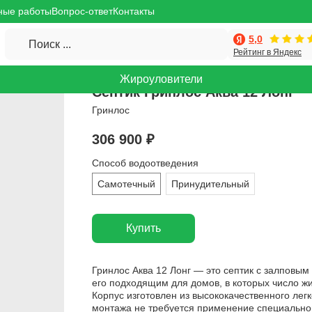
ные работы
Вопрос-ответ
Контакты
5,0
Поиск ...
Рейтинг в Яндекс
Жироуловители
Септик Гринлос Аква 12 Лонг
Гринлос
306 900
₽
Способ водоотведения
Самотечный
Принудительный
Купить
Гринлос Аква 12 Лонг — это септик с залповым 
его подходящим для домов, в которых число ж
Корпус изготовлен из высококачественного лег
монтажа не требуется применение специально