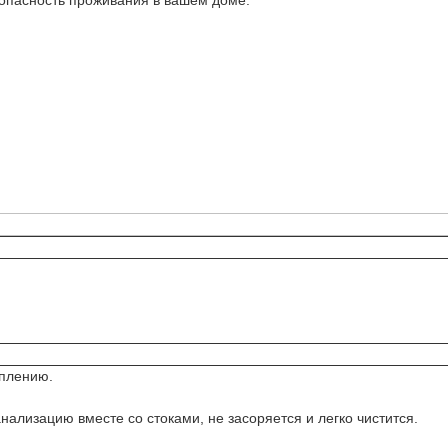
зопасность проживания в вашем доме.
оплению.
ализацию вместе со стоками, не засоряется и легко чистится.