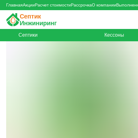
Главная
Акции
Расчет стоимости
Рассрочка
О компании
Выполнен
Септик
Инжиниринг
Септики
Кессоны