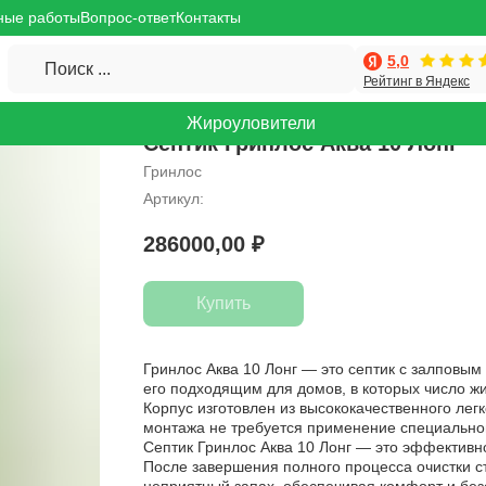
ные работы
Вопрос-ответ
Контакты
5,0
Поиск ...
Рейтинг в Яндекс
Жироуловители
Септик Гринлос Аква 10 Лонг
Гринлос
Артикул:
286000,00
₽
Купить
Гринлос Аква 10 Лонг — это септик с залповым 
его подходящим для домов, в которых число ж
Корпус изготовлен из высококачественного лег
монтажа не требуется применение специально
Септик Гринлос Аква 10 Лонг — это эффективн
После завершения полного процесса очистки с