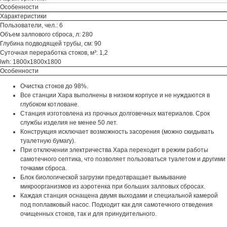
Особенности
Характеристики
Пользователи, чел.: 6
Объем залпового сброса, л: 280
Глубина подводящей трубы, см: 90
Суточная переработка стоков, м³: 1,2
lwh: 1800x1800x1800
Особенности
Очистка стоков до 98%.
Все станции Хара выполнены в низком корпусе и не нуждаются в
глубоком котловане.
Станция изготовлена из прочных долговечных материалов. Срок
службы изделия не менее 50 лет.
Конструкция исключает возможность засорения (можно скидывать
туалетную бумагу).
При отключении электричества Хара переходит в режим работы
самотечного септика, что позволяет пользоваться туалетом и другими
точками сброса.
Блок биологической загрузки предотвращает вымывание
микроорганизмов из аэротенка при больших залповых сбросах.
Каждая станция оснащена двумя выходами и специальной камерой
под поплавковый насос. Подходит как для самотечного отведения
очищенных стоков, так и для принудительного.