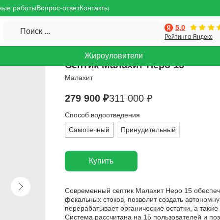
ные работы
Вопрос-ответ
Контакты
5,0
Поиск ...
Рейтинг в Яндекс
Жироуловители
Септик Малахит Неро 15
Малахит
279 900
₽
311 000
₽
Способ водоотведения
Самотечный
Принудительный
Купить
Современный септик Малахит Неро 15 обеспеч
фекальных стоков, позволит создать автономн
перерабатывает органические остатки, а также 
Система рассчитана на 15 пользователей и по