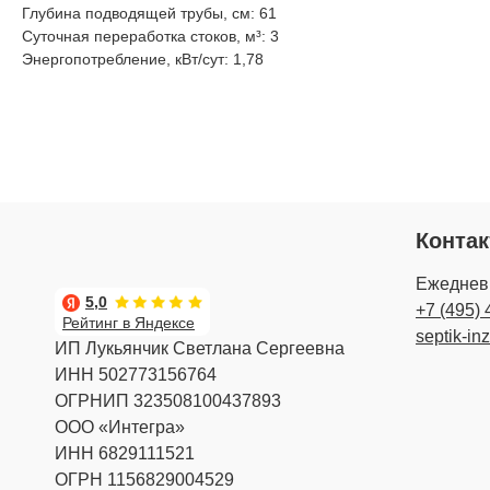
Глубина подводящей трубы, см: 61
Суточная переработка стоков, м³: 3
Энергопотребление, кВт/сут: 1,78
Конта
Ежедневн
5,0
+7 (495) 
Рейтинг в Яндексе
septik-in
ИП Лукьянчик Светлана Сергеевна
ИНН 502773156764
ОГРНИП 323508100437893
ООО «Интегра»
ИНН 6829111521
ОГРН 1156829004529