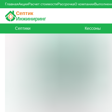
Главная
Акции
Расчет стоимости
Рассрочка
О компании
Выполнен
Септик
Инжиниринг
Септики
Кессоны