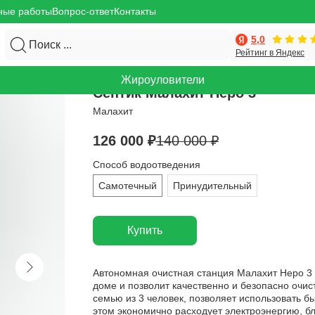
ные работы
Вопрос-ответ
Контакты
5,0
Поиск ...
Рейтинг в Яндекс
Жироуловители
Септик Малахит Неро 3
Малахит
126 000
₽
140 000
₽
Способ водоотведения
Самотечный
Принудительный
Купить
Автономная очистная станция Малахит Неро 3
доме и позволит качественно и безопасно очи
семью из 3 человек, позволяет использовать 
этом экономично расходует электроэнергию, б