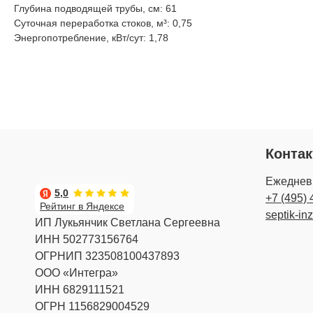
Глубина подводящей трубы, см: 61
Суточная переработка стоков, м³: 0,75
Энергопотребление, кВт/сут: 1,78
Конта
Ежедневн
5,0
+7 (495) 
Рейтинг в Яндексе
septik-in
ИП Лукьянчик Светлана Сергеевна
ИНН 502773156764
ОГРНИП 323508100437893
ООО «Интегра»
ИНН 6829111521
ОГРН 1156829004529