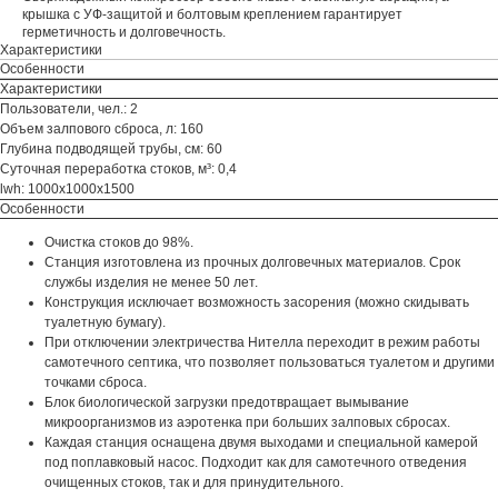
крышка с УФ-защитой и болтовым креплением гарантирует
герметичность и долговечность.
Характеристики
Особенности
Характеристики
Пользователи, чел.: 2
Объем залпового сброса, л: 160
Глубина подводящей трубы, см: 60
Суточная переработка стоков, м³: 0,4
lwh: 1000x1000x1500
Особенности
Очистка стоков до 98%.
Станция изготовлена из прочных долговечных материалов. Срок
службы изделия не менее 50 лет.
Конструкция исключает возможность засорения (можно скидывать
туалетную бумагу).
При отключении электричества Нителла переходит в режим работы
самотечного септика, что позволяет пользоваться туалетом и другими
точками сброса.
Блок биологической загрузки предотвращает вымывание
микроорганизмов из аэротенка при больших залповых сбросах.
Каждая станция оснащена двумя выходами и специальной камерой
под поплавковый насос. Подходит как для самотечного отведения
очищенных стоков, так и для принудительного.