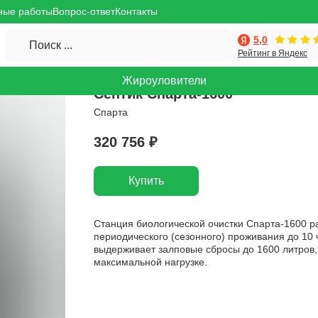
ные работы
Вопрос-ответ
Контакты
5,0
Поиск ...
Рейтинг в Яндекс
Жироуловители
Септик Спарта-1600
Спарта
320 756
₽
Купить
Станция биологической очистки Спарта-1600 ра
периодического (сезонного) проживания до 10 ч
выдерживает залповые сбросы до 1600 литров,
максимальной нагрузке.