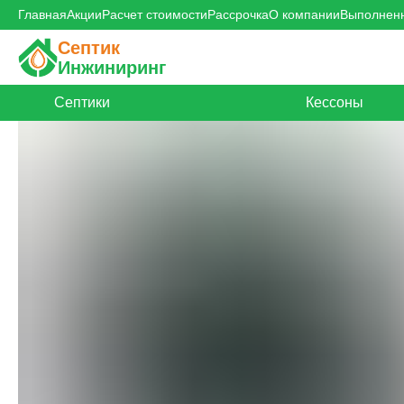
Главная
Акции
Расчет стоимости
Рассрочка
О компании
Выполнен
Септик
Инжиниринг
Септики
Кессоны