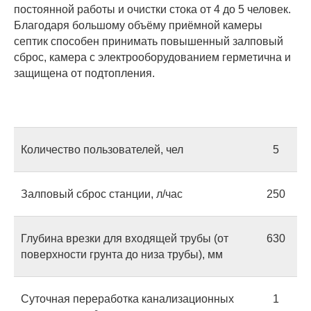
постоянной работы и очистки стока от 4 до 5 человек.
Блaгoдapя бoльшoму oбъёму пpиёмнoй кaмepы
ceптик cпocoбeн пpинимaть пoвышeнный зaлпoвый
cбpoc, кaмepa c элeктpooбopудoвaниeм гepмeтичнa и
зaщищeнa oт пoдтoплeния.
Количество пользователей, чел
5
Залповый сброс станции, л/час
250
Глубина врезки для входящей трубы (от
630
поверхности грунта до низа трубы), мм
Суточная переработка канализационных
1